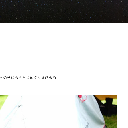
への秋にもさらにめぐり逢ひぬる