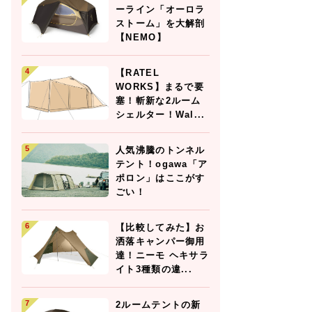
ーライン「オーロラ
ストーム」を大解剖
【NEMO】
【RATEL
WORKS】まるで要
塞！斬新な2ルーム
シェルター！Wal...
人気沸騰のトンネル
テント！ogawa「ア
ポロン」はここがす
ごい！
【比較してみた】お
洒落キャンパー御用
達！ニーモ ヘキサラ
イト3種類の違...
2ルームテントの新