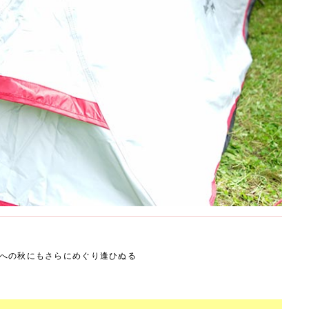
への秋にもさらにめぐり逢ひぬる