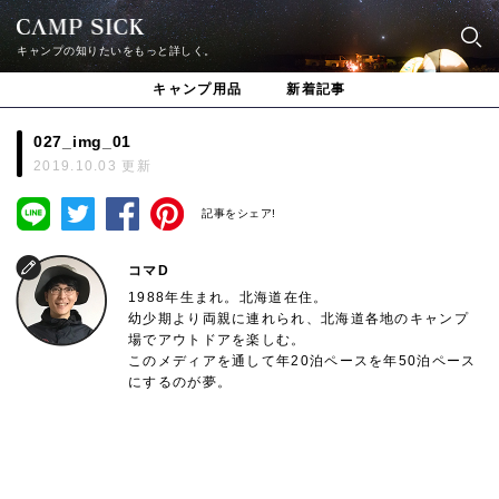
キャンプの知りたいをもっと詳しく。
キャンプ用品
新着記事
027_img_01
2019.10.03 更新
記事をシェア!
コマD
1988年生まれ。北海道在住。
幼少期より両親に連れられ、北海道各地のキャンプ
場でアウトドアを楽しむ。
このメディアを通して年20泊ペースを年50泊ペース
にするのが夢。