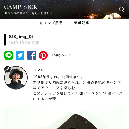
キャンプの知りたいをもっと詳しく。
キャンプ用品
新着記事
028_img_05
2019.10.09 更新
記事をシェア!
コマD
1988年生まれ。北海道在住。
幼少期より両親に連れられ、北海道各地のキャンプ
場でアウトドアを楽しむ。
このメディアを通して年20泊ペースを年50泊ペース
にするのが夢。