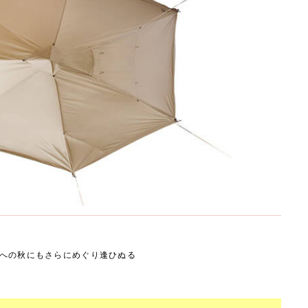
への秋にもさらにめぐり逢ひぬる