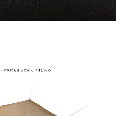
への秋にもさらにめぐり逢ひぬる