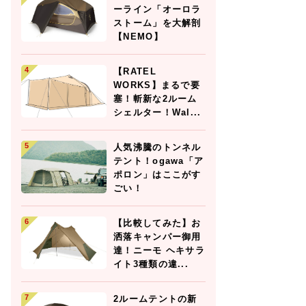
ーライン「オーロラ
ストーム」を大解剖
【NEMO】
【RATEL
WORKS】まるで要
塞！斬新な2ルーム
シェルター！Wal...
人気沸騰のトンネル
テント！ogawa「ア
ポロン」はここがす
ごい！
【比較してみた】お
洒落キャンパー御用
達！ニーモ ヘキサラ
イト3種類の違...
2ルームテントの新